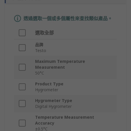
透過選取一個或多個屬性來查找類似產品。
選取全部
品牌
Testo
Maximum Temperature
Measurement
50°C
Product Type
Hygrometer
Hygrometer Type
Digital Hygrometer
Temperature Measurement
Accuracy
±0.5°C