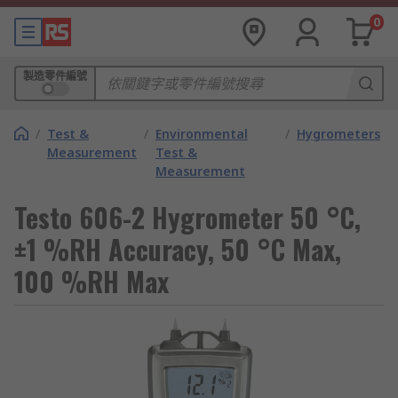
0
製造零件編號
/
Test &
/
Environmental
/
Hygrometers
Measurement
Test &
Measurement
Testo 606-2 Hygrometer 50 °C,
±1 %RH Accuracy, 50 °C Max,
100 %RH Max