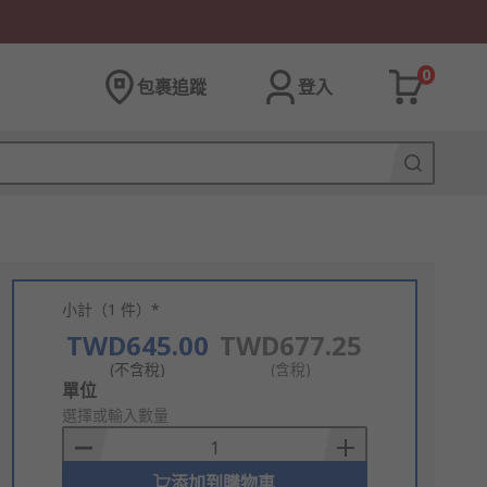
0
包裹追蹤
登入
小計（1 件）*
TWD645.00
TWD677.25
(不含稅)
(含稅)
Add
單位
to
選擇或輸入數量
Basket
添加到購物車