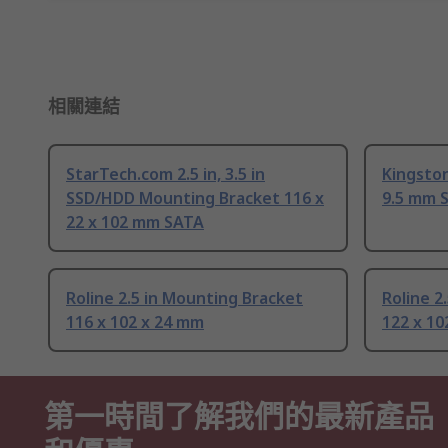
相關連結
StarTech.com 2.5 in, 3.5 in
Kingston
SSD/HDD Mounting Bracket 116 x
9.5 mm 
22 x 102 mm SATA
Roline 2.5 in Mounting Bracket
Roline 2
116 x 102 x 24 mm
122 x 10
第一時間了解我們的最新產品