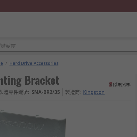
ge
/
Hard Drive Accessories
unting Bracket
製造零件編號
:
SNA-BR2/35
製造商
:
Kingston