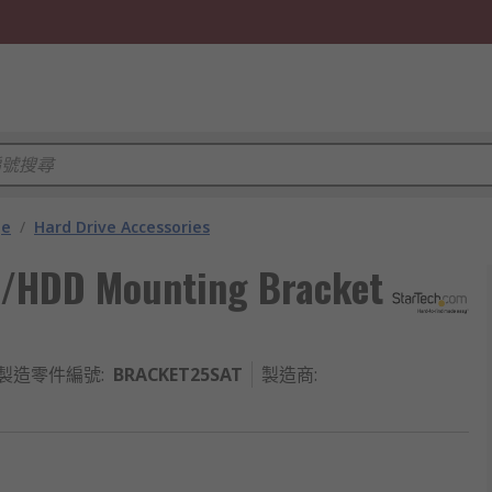
ge
/
Hard Drive Accessories
/HDD Mounting Bracket
製造零件編號
:
BRACKET25SAT
製造商
: