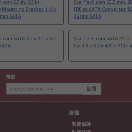
.com 2.5 in, 3.5 in
StarTech.com 63.5 mm, 8
 Mounting Bracket 116 x
IDE to SATA Converter 10
2 mm SATA
26 mm SATA
.com SATA 3.2 x 2.1 x 0.7
StarTech.com SATA PCIe
 SATA
Card 3 x 0.7 x 4.8 in PCIe 
電郵
訂閱
法律
數據保護