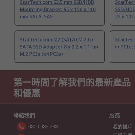
StarTech.com 63.5 mm SSD/HDD
StarTech
Mounting Bracket 95 x 156 x 110
SSD/HDD
mm SATA, SAS
22 x 10
StarTech.com M2 (SATA) M.2 to
StarTech
SATA SSD Adapter 8 x 2.2 x 1.1 cm
in PCIe,
M.2 PCIe (x4 PCIe)
第一時間了解我們的最新產品
和優惠
聯絡我們
服務
0800 088 238
我的帳戶