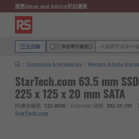
服務
Ideas and Advice
折扣優惠
主目錄
製造零件編號
/
Computing & Peripherals
/
Memory & Data Stora
StarTech.com 63.5 mm SSD
225 x 125 x 20 mm SATA
RS庫存編號
:
123-8036
Distrelec 貨號
:
302-31-191
StarTech.com