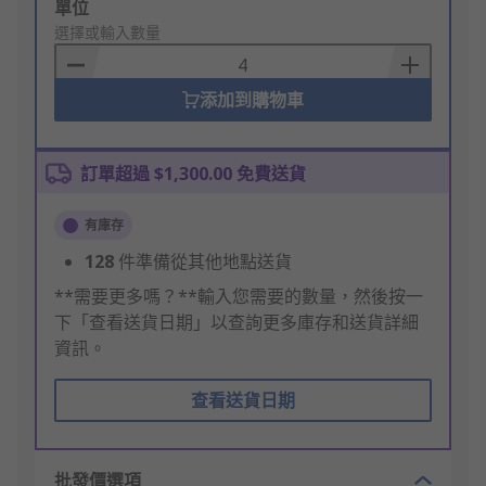
Add
單位
to
選擇或輸入數量
Basket
添加到購物車
訂單超過 $1,300.00 免費送貨
有庫存
128
件準備從其他地點送貨
**需要更多嗎？**輸入您需要的數量，然後按一
下「查看送貨日期」以查詢更多庫存和送貨詳細
資訊。
查看送貨日期
批發價選項