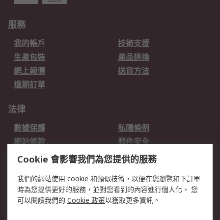
服務
我的帳戶
技術支援
生產包裝
產品退換
網上報價
送貨方法
遠期訂單
法律
數據保護
私隱條例
網站條款
郵件安全
销售条款和条件
Cookie 會影響我們為您提供的服務
關於RS
我們的網站使用 cookie 和類似技術，以便在您瀏覽和下訂單
時為您提供更好的服務，並對您看到的內容進行個人化。 您
RS的歷史
關於RS
可以閱讀我們的
Cookie 政策
以獲取更多資訊。
企業集團
全球辦事處