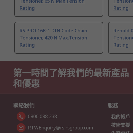
Tensioner, 65 N Max.Tension
Tensione
Rating
Rating
RS PRO 16B-1 DIN Code Chain
Renold 
Tensioner, 420 N Max.Tension
Tensione
Rating
Rating
第一時間了解我們的最新產品
和優惠
聯絡我們
服務
0800 088 238
我的帳戶
技術支援
RTWEnquiry@rs.rsgroup.com