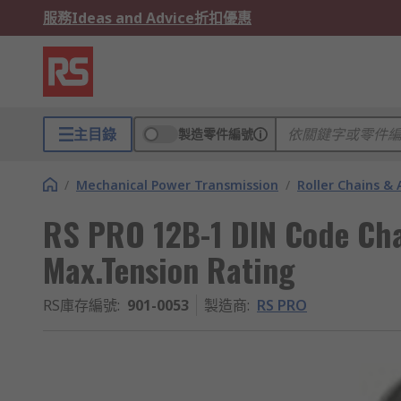
服務
Ideas and Advice
折扣優惠
主目錄
製造零件編號
/
Mechanical Power Transmission
/
Roller Chains & 
RS PRO 12B-1 DIN Code Cha
Max.Tension Rating
RS庫存編號
:
901-0053
製造商
:
RS PRO