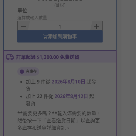
(含稅)
Add
單位
to
選擇或輸入數量
Basket
添加到購物車
訂單超過 $1,300.00 免費送貨
有庫存
加上
9
件從
2026年8月10日
起發
貨
加上
22
件從
2026年8月12日
起
發貨
**需要更多嗎？**輸入您需要的數量，
然後按一下「查看送貨日期」以查詢更
多庫存和送貨詳細資訊。