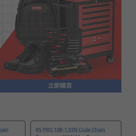
hain
RS PRO 10B-1 DIN Code Chain