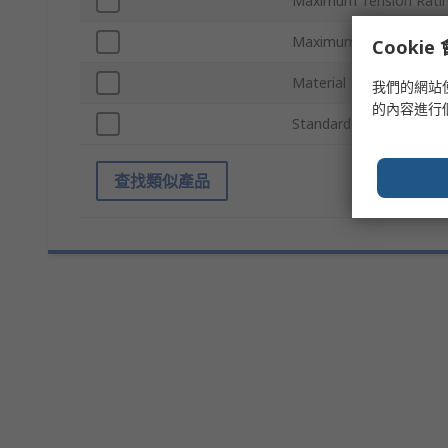
Maximum Tension Rati
Maximum Operating Te
Cooki
Material
我們的網站
的內容進行
Standards/Approvals
查找類似產品