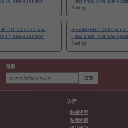
r, 76 N Max.Tension
Tensioner, 39 N Max.Tens
Rating
08B-1 DIN Code Chain
Renold 08B-1 DIN Code C
r, 17 N Max.Tension
Tensioner, 16 N Max.Tens
Rating
電郵
訂閱
法律
數據保護
私隱條例