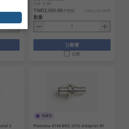
小計（1 件）
TWD2,035.00
7,209.00/件
(不含稅)
TWD2,035.00/件
數量
新增
比較
有庫存
xial 3
Pomona 6744 BNC (F/F) Adapter RF