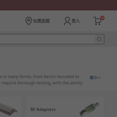
0
包裹追蹤
登入
ble in many forms, from bench mounted to
顯示
quire thorough testing, with the ability
le these wireless networks to optimise to
Ti and Tektronix.
RF Adapters