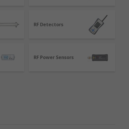
ators being fixed, switched and variable. RF
o high.
ngle pin that plugs into an RF socket coupled
RF Detectors
nsmitted from the receiver to the antenna.
ing signals are present.
 A vital role at the last stage to deliver an
RF Power Sensors