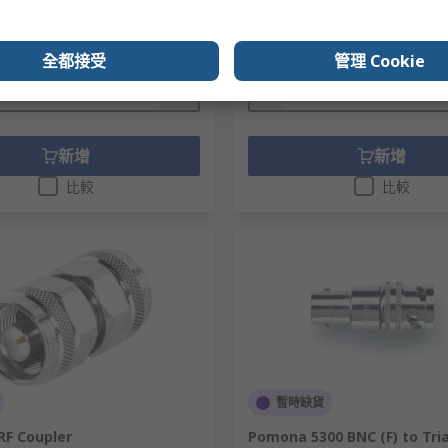
）
小計（1 件）
64.00
TWD27,209.00
(不含稅)
TWD29,164.00/件
(不含稅)
TWD2
數量
全都接受
管理 Cookie
新增
新增
比較
比較
暫時缺貨
RF Coupler
Pomona 5300 BNC (F) to Tria