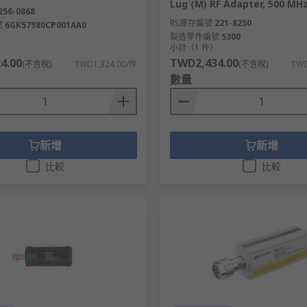
Lug (M) RF Adapter, 500 MH
256-0868
RS庫存編號
221-8250
號
6GK57980CP001AA0
製造零件編號
5300
）
小計（1 件）
4.00
TWD2,434.00
(不含稅)
TWD1,324.00/件
(不含稅)
TWD
數量
新增
新增
比較
比較