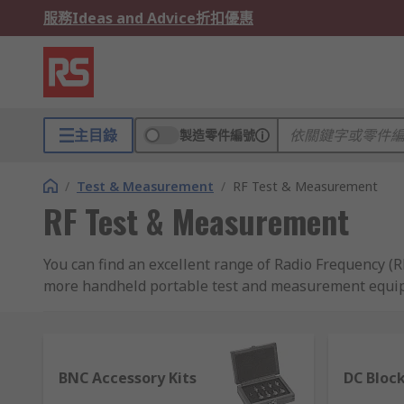
服務
Ideas and Advice
折扣優惠
主目錄
製造零件編號
/
Test & Measurement
/
RF Test & Measurement
RF Test & Measurement
You can find an excellent range of Radio Frequency (
more handheld portable test and measurement equipm
to locate and source any RF inference is imperative. 
their fullest capacity. This equipment is available w
Types of RF Testing Equipment
BNC Accessory Kits
DC Bloc