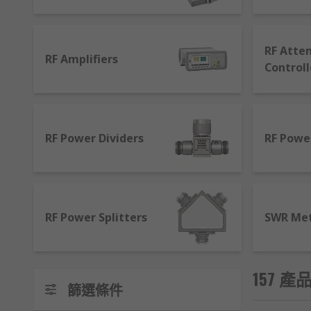
Programmable Attenuators
- these can have a
attenuators help to reduce the level of the signa
RF Cables
- Used to carry signals from audio and
RF Atte
RF Amplifiers
with a threaded piece of metal for a secure conn
Controll
SWR Meters
- great for ensuring your aerial is
RF Detectors
- these devices are used to test if
RF Amplifiers
- come in a variety of forms that 
RF Power Dividers
RF Powe
RF signal to a specified power level for the aeria
RF Power Splitters
SWR Me
157 產品
篩選條件