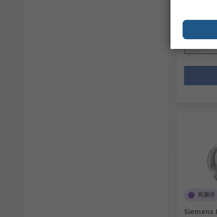
小計（1 件
TWD29,1
數量
有庫存
Siemens 