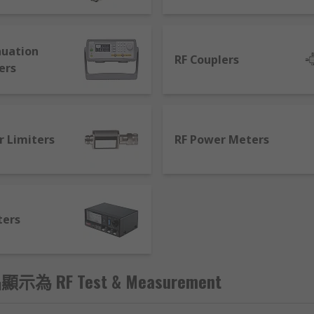
 variety of purposes across many RF circuits, with RF attenu
l that can protect the level of signal so it doesn't become to
 visual equipment. RF Cables are easily identified with a si
nuation
RF Couplers
ection.
ers
 correctly tuned. Used to measure how well the signal is tra
 audio-visual equipment is fully functional and if any inferr
functions across the radio frequencies, from a few MHz to GHz.
r Limiters
RF Power Meters
l.
ters
顯示為 RF Test & Measurement