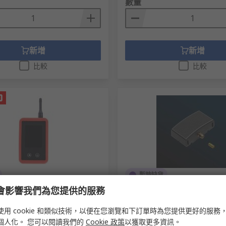
數量
新增
新增
比較
比較
暫時缺貨
e 會影響我們為您提供的服務
F Detector
Aaronia Ag 302/002 RF Amplif
dB, 3V, 0.05kΩ
280-059
使用 cookie 和類似技術，以便在您瀏覽和下訂單時為您提供更好的服務
RS庫存編號
201-1740
個人化。 您可以閱讀我們的
Cookie 政策
以獲取更多資訊。
製造零件編號
302/002