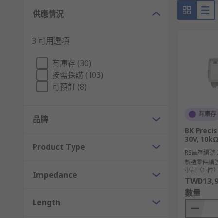
供應情況
3 可用選項
有庫存 (30)
按需採購 (103)
可預訂 (8)
有庫存
品牌
BK Precis
30V, 10k
Product Type
RS庫存編號
製造零件編
小計（1 件
Impedance
TWD13,9
數量
Length