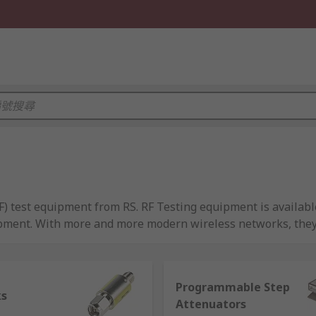
RF) test equipment from RS. RF Testing equipment is availa
ent. With more and more modern wireless networks, they re
Therefore, RF testing equipment is vitally important to enab
ith a full range of accessories from top brands such as Aim-T
Programmable Step
ks
Attenuators