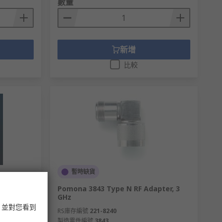
數量
新增
比較
暫時缺貨
ier, 22
Pomona 3843 Type N RF Adapter, 3
GHz
，並對您看到
RS庫存編號
221-8240
製造零件編號
3843