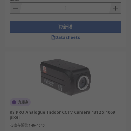
內監控攝影機的供應廠商
RS台灣
是監控攝影機台灣市場值得信賴的供應商與經
銷商，提供多款CCTV攝影機產品，涵蓋
RS PRO
、
新增
Reolink
、
ABUS
等品牌，支援不同解析度與安裝環境
需求。
Datasheets
透過 RS 線上平台可快速查詢規格與庫存，直接下單
完成採購流程；多數品項提供穩定現貨供應與配送服
務，詳情可參考
送貨方法
。如需報價，亦可透過網上
報價服務提出需求。亦可搭配
CCTV 鏡頭
、
CCTV 螢
幕
與
CCTV 系統
，建立完整的安全監控解決方案。
有庫存
RS PRO Analogue Indoor CCTV Camera 1312 x 1069
pixel
RS庫存編號
146-4640