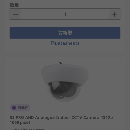
數量
新增
Datasheets
有庫存
RS PRO AHD Analogue Indoor CCTV Camera 1312 x
1069 pixel