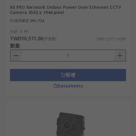
RS PRO Network Indoor Power Over Ethernet CCTV
Camera 2592 x 1944 pixel
RS庫存編號
291-734
小計（1 件）
TWD10,571.00
(不含稅)
TWD10,571.00/件
數量
新增
Datasheets