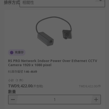
排序方式
相關性
閉路電視攝影機： 採有線閉路連接，訊號不經
過公共網路傳輸，具備防駭客干擾的穩定性，
適合對資安要求較高的室內與室內監控攝影機
應用場合。
半球型監控攝影機： 外型低調、視角廣，不易
被察覺拆除，常見於商業空間、辦公室等室內
環境，亦有適用戶外的防護等級版本。
無線監控攝影機： 透過 Wi-Fi 或 RF 訊號傳輸影
有庫存
像，安裝靈活，可遠端存取，適合家庭與中小
RS PRO Network Indoor Power Over Ethernet CCTV
型場所，是常見的家用監控攝影機選擇。
Camera 1920 x 1080 pixel
微型監視器： 體積小巧，便於隱蔽安裝，適合
RS庫存編號
146-4649
需要低調部署監視器鏡頭的室內環境。
小計（1 件）
槍型監視器： 外型細長，監控鏡頭視角集中，
TWD9,422.00
(不含稅)
TWD9,422.00/件
常用於需要長距離定向監控的戶外監控攝影機
數量
場合，具備防水防塵設計。
監控攝影機在產業中的應用