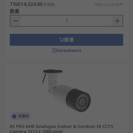
TWD14,324.00
(不含稅)
TWD14,324.00/件
數量
新增
Datasheets
有庫存
RS PRO AHD Analogue Indoor & Outdoor IR CCTV
Camera 1312 x 1069 pixel