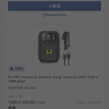
新增
監控攝像頭廣泛見於住宅社區、零售商場、學校及政
Datasheets
府設施等公共場所，是維護場域秩序與安全的基礎設
備。以下幾個產業對安全監控攝影機的需求尤為關
鍵。
政府與公共安全： 公共區域與政府設施需要全
面的影像覆蓋，安全監控攝影機可協助即時掌
握人員動態，支援事件調查與公共安全管理。
建築工地： 工地環境複雜，人員與設備流動頻
繁，戶外監控攝影機搭配工地安全設備可有效
有庫存
降低意外風險與財物損失。
RS PRO Indoor & Outdoor Body Camera, IP67 1920 x
邊境管制： 邊境與管制區域需長時間、全天候
1080 pixel
的影像監控，高解析度監控鏡頭搭配CCTV
RS庫存編號
227-838
Systems可提升邊界管理效能。
小計（1 件）
選擇RS台灣作為您室外與室
TWD11,835.00
(不含稅)
TWD11,835.00/件
數量