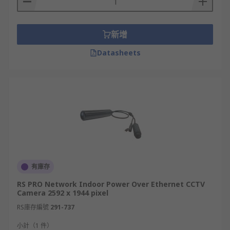
新增
Datasheets
有庫存
RS PRO Network Indoor Power Over Ethernet CCTV
Camera 2592 x 1944 pixel
RS庫存編號
291-737
小計（1 件）