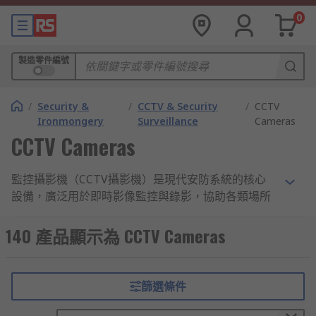
0
製造零件編號
/
Security &
/
CCTV & Security
/
CCTV
Ironmongery
Surveillance
Cameras
CCTV Cameras
監控攝影機（CCTV攝影機）是現代安防系統的核心
設備，廣泛用於即時影像監控與錄影，協助各類場所
有效管理安全風險。
140 產品顯示為 CCTV Cameras
常見的監控攝影機類型
依據安裝環境與功能需求，監視攝影機可分為以下幾
篩選條件
種類型，以因應不同場景的監控需求。