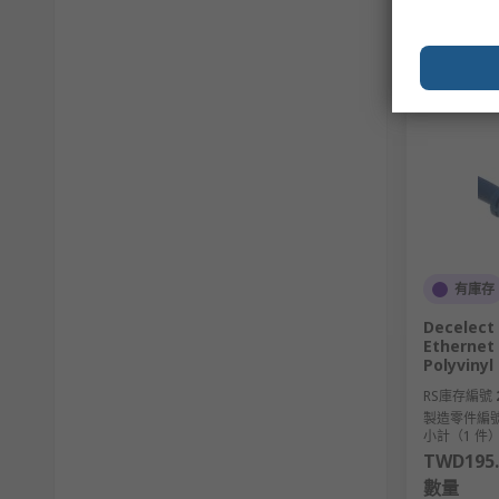
STP（屏蔽雙絞線）：增加了屏蔽層，適合
同軸電纜
（Coaxial Cable）
應用：廣泛應用於電視、有線電視和某些網路設備
特點：有內部導體和外部導體層，具有良好的屏蔽
光纖電纜
(Fiber Optic Cable）
應用：適用於高速和遠距離通訊，例如互聯網骨幹
有庫存
特點：通過光脈衝傳輸資料，抗干擾能力強、速度
Decelect 
Ethernet 
類型：
Polyvinyl
RS庫存編號
單模光纖：適合長距離傳輸，常見於電信網路
製造零件編
多模光纖：適合短距離，應用於局域網路（L
小計（1 件
TWD195.
平行電纜（Ribbon Cable）
數量