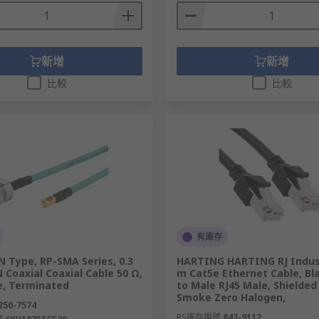
等。
。
新增
新增
比較
比較
動化和高干擾區域。
業環境。
）支持不同的速度和頻率，滿足不同的網路需求。
有庫存
 Type, RP-SMA Series, 0.3
HARTING HARTING RJ Indust
 Cable, PLC）
Coaxial Coaxial Cable 50 Ω,
m Cat5e Ethernet Cable, Bl
e, Terminated
to Male RJ45 Male, Shielde
Smoke Zero Halogen,
佈線的場景。
250-7574
RS庫存編號
843-9112