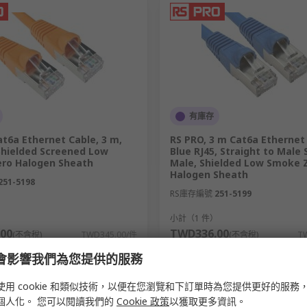
 MHz。
MHz。
度超過50米，速度會降至1 Gbps，運行頻率最高為250 MHz。
，運行頻率為500 MHz。
有庫存
t6a Ethernet Cable, 3 m,
RS PRO, 3 m Cat6a Ethernet
Shielded Screened Low
Blue RJ45, Straight to Male 
ro Halogen Sheath
Male, Shielded Low Smoke 
種主要類型：
Halogen Sheath
251-5198
RS庫存編號
251-5199
）
小計（1 件）
00
TWD336.00
(不含稅)
TWD345.00/件
(不含稅)
T
數量
。
e 會影響我們為您提供的服務
使用 cookie 和類似技術，以便在您瀏覽和下訂單時為您提供更好的服務
個人化。 您可以閱讀我們的
Cookie 政策
以獲取更多資訊。
內環境。