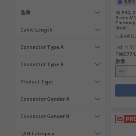
頻寬：100 MHz
有庫存
品牌
用途：適合千兆位乙太網（Gigabit Etherne
RS PRO, 2
Green M1
特點：改進了減少串擾（Crosstalk）的設計，
Thermopl
Braid
Cable Length
Cat6 網路線（Category 6）
RS庫存編號
Connector Type A
小計（1 件
傳輸速度：最高 10 Gbps
TWD774.
頻寬：250 MHz
數量
Connector Type B
用途：適合高速網路需求，通常應用於企業級網路
特點：傳輸距離上限制較多，通常在 37-55 公尺範圍內
Product Type
Cat6a 網路線（Category 6 Augmented）
Connector Gender A
傳輸速度：最高 10 Gbps
Connector Gender B
頻寬：500 MHz
用途：長距離千兆和 10 Gbps 的網路需求，適
LAN Category