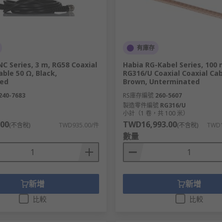
寬需求。
有庫存
C Series, 3 m, RG58 Coaxial
Habia RG-Kabel Series, 100 
able 50 Ω, Black,
RG316/U Coaxial Coaxial Cab
ed
Brown, Unterminated
數據傳輸。
240-7683
RS庫存編號
260-5607
或 TERA 連接器，兼容傳統的 RJ45 插頭。
製造零件編號
RG316/U
）
小計（1 卷，共 100 米）
00
TWD16,993.00
(不含稅)
TWD935.00/件
(不含稅)
TWD1
數量
公尺）的高速連接。
新增
新增
伺服器、交換機和路由器之間的高速連接。
比較
比較