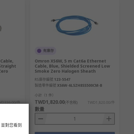
有庫存
 Cable,
Omron XS6W, 5 m Cat6a Ethernet
Straight
Cable, Blue, Shielded Screened Low
Zero
Smoke Zero Halogen Sheath
RS庫存編號
123-5547
製造零件編號
XS6W-6LSZH8SS500CM-B
小計（1 件）
TWD1,820.00
WD336.00/件
(不含稅)
TWD1,820.00/件
數量
，並對您看到