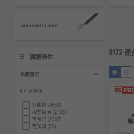
我們的網路電纜涵蓋各種以太網速度等級，包括Cat5、Ca
屏蔽、雙絞線或非雙絞線等多種選擇。跳線電纜則預裝RJ
網路線的規格
Twinaxial Cable
網路線的規格主要根據其速度和寬頻分為不同的類型，每
9172 產
Cat5 網路線（Category 5）
篩選條件
傳輸速度：最多 100 Mbps
供應情況
頻寬：100 MHz
用途：適用於一般家庭和小型辦公室，適合標準乙太網（F
4 可用選項
現狀：已逐漸被 Cat5e 和更高等級的網路線取代。
有庫存 (4658)
Cat5e 網路線（Category 5 Enhanced）
按需採購 (2133)
可預訂 (1967)
可預購 (55)
傳輸速度：最高 1 Gbps