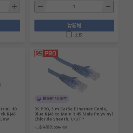
新增
比較
最後的 RS 庫存
rial, 10
RS PRO, 5 m Cat5e Ethernet Cable,
ack RJ45
Blue RJ45 to Male RJ45 Male Polyvinyl
d Low
Chloride Sheath, U/UTP
RS庫存編號
556-461