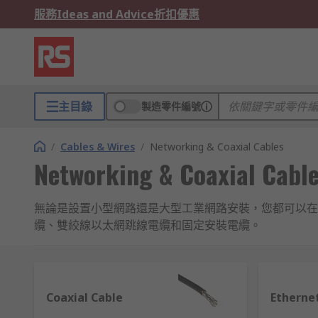
服務
Ideas and Advice
折扣優惠
主目錄
製造零件編號
/
Cables & Wires
/
Networking & Coaxial Cables
Networking & Coaxial Cabl
無論是設置小型網路還是大型工業網路安裝，您都可以在
纜、雙絞線以太網跳線電纜和固定安裝電纜。
我們也提供低煙零鹵素（LSOH和LSZH）護套的以太
工業乙太網路線
Coaxial Cable
Etherne