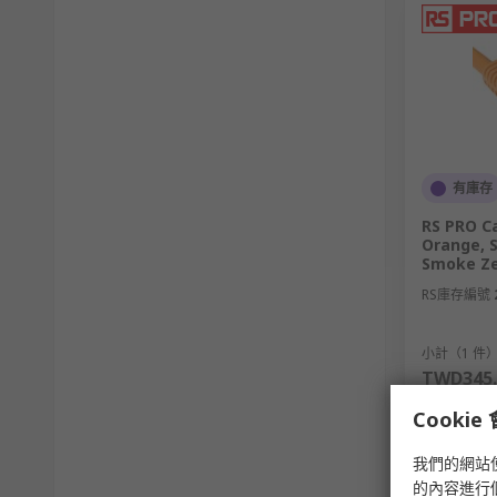
Cat-5：提供高達100 Mbps的速度，運行頻率為100
Cat-5e：提供高達1 Gbps的速度，運行頻率為100 
Cat-6：提供更高速度，高達10 Gbps，但若電纜長
Cat-6e：也提供高達10 Gbps的速度，無長度限制
有庫存
適用於通訊電纜種類
RS PRO Ca
Orange, 
Smoke Ze
通訊電纜種類繁多，根據不同的應用需求可以分為以下幾
RS庫存編號
雙絞線 （Twisted Pair Cable）
小計（1 件
應用：常見於電話線路和以太網網路。
TWD345.
數量
特點：內部兩條銅線交叉纏繞，可以減少電磁干擾
Cooki
類型：
我們的網站
的內容進行
UTP（無屏蔽雙絞線）：價格便宜，適合室