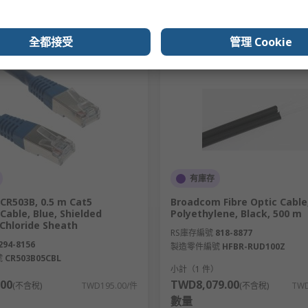
新增
新增
較高需求的網路環境。
比較
比較
全都接受
管理 Cookie
。
效果，可以傳輸較遠的距離。
、電信網路。
有庫存
快、傳輸距離長。
CR503B, 0.5 m Cat5
Broadcom Fibre Optic Cable
Cable, Blue, Shielded
Polyethylene, Black, 500 m
 Chloride Sheath
RS庫存編號
818-8877
294-8156
。
製造零件編號
HFBR-RUD100Z
號
CR503B05CBL
AN）。
）
小計（1 件）
00
TWD8,079.00
(不含稅)
TWD195.00/件
(不含稅)
TWD
數量