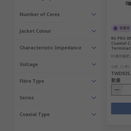
特點：改良了抗干擾和串擾性能，支持長距離高頻
Number of Cores
Cat7 網路線（Category 7）
有庫存
傳輸速度：最高 10 Gbps
Jacket Colour
RS PRO BN
頻寬：600 MHz
Coaxial C
Characteristic Impedance
Terminat
用途：主要用於企業和數據中心，支持高速、大量
RS庫存編號
特點：有屏蔽設計，抗干擾性更佳，接頭通常為 GG45 
Voltage
小計（1 件
Cat8 網路線（Category 8）
TWD935.
數量
Fibre Type
傳輸速度：最高 40 Gbps
頻寬：2000 MHz
Series
用途：專為數據中心設計，適合短距離（最多 30 
Coaxial Type
特點：具備極強的抗干擾和屏蔽能力，主要應用於
不同規格網路線的速度分差異