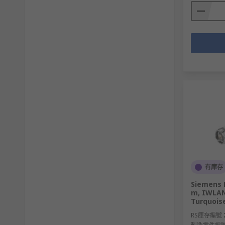
應用：主要用於內部設備連接，如電腦主板、硬碟
特點：多條平行導線組成，適合短距離的內部連接
屏蔽電纜（Shielded Cable）
應用：通常用於需要抗干擾的通訊環境，如工業自
特點：增加了屏蔽層，防止電磁干擾。
乙太網電纜
(Ethernet Cable）
應用：適合各種網路環境，包括家庭、辦公室和工
特點：不同的分類（Cat5e、Cat6、Cat6a等
有庫存
Siemens N
電力線通訊電纜（Power Line Communication
m, IWLAN 
Turquois
應用：利用現有電力線傳輸數據，適用於無法重新
RS庫存編號