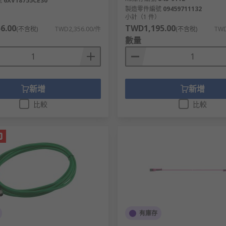
號
6XV18755CE30
距離。
製造零件編號
09459711132
）
小計（1 件）
6.00
TWD1,195.00
(不含稅)
TWD2,356.00/件
(不含稅)
TWD
數量
act
、
TE Connectivity
、
StarTech
等多款不同規格、型號的產
新增
新增
比較
比較
有庫存