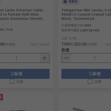
有庫存
t），主要用於家庭和商業網路。
 m Cat5e Ethernet Cable,
Telegartner BNC Series, 5 m
2 to Female RJ45 Male
RG58C/U Coaxial Coaxial Cab
能在較短距離內支持千兆速率。
astic Elastomer Sheath,
Black, Terminated
RS庫存編號
112-0903
201-7136
製造零件編號
L00013A1453
）
小計（1 件）
00
TWD1,032.00
(不含稅)
TWD774.00/件
(不含稅)
TWD
數量
。
支持 10 Gbps 速率，超過此距離則下降至 1 Gbps。
新增
新增
比較
比較
合大型辦公室和數據中心。