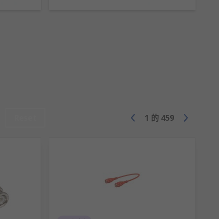
這些網路電纜適用於固定或跳線型安裝，有屏蔽或無
Reset
1
的
459