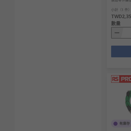
製造零件編
特點：透過電源線傳輸信號，但受限於干擾和傳輸
小計（1 件
網路線的品牌推薦
TWD2,35
數量
RS 歐時為您提供了不同品牌的網路線，如
Phoenix Cont
即日訂購，最快次日發貨，網上落單滿額即享免運費！
有庫存