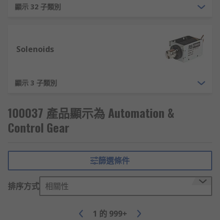
灌裝系統、冷卻系統和水處理設備中。
顯示 32 子類別
工業網絡設備：用來連接不同設備，實現數據
交換和集中控制，幫助工廠更高效運作。例
如，物聯網（IoT）網關和工業以太網交換機，
Solenoids
可以即時傳輸和監控生產數據，確保流程順
暢。
電動馬達：作為工業設備運行的核心部件，其
顯示 3 子類別
主要功能是將電能轉化為機械能以驅動設備運
作，廣泛應用於輸送帶、風扇和泵系統，確保
100037 產品顯示為 Automation &
機械設備運行穩定高效。
Control Gear
自動化軟件與控制系統：自動化軟件和控制系
統一起使用，可以進行遠程監控、數據分析和
自動化操作，實現智能化，能幫助企業高效管
篩選條件
理資源和安排生產。
工業自動化設備的廠商推薦
排序方式
相關性
1
的
999+
RS 台灣為您提供了不同品牌的工業自動化設備，如