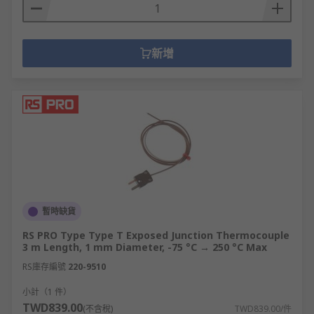
新增
暫時缺貨
RS PRO Type Type T Exposed Junction Thermocouple
3 m Length, 1 mm Diameter, -75 °C → 250 °C Max
RS庫存編號
220-9510
小計（1 件）
TWD839.00
(不含稅)
TWD839.00/件