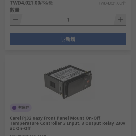
TWD4,021.00
(不含稅)
TWD4,021.00/件
數量
新增
有庫存
Carel PJ32 easy Front Panel Mount On-Off
Temperature Controller 3 Input, 3 Output Relay 230V
ac On-Off