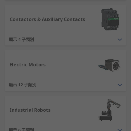
物流及基礎設施建設等領域。以下是常見的工業自動
化設備應用場景：
Contactors & Auxiliary Contacts
可編程邏輯控制器（PLC）
：作為自動化系統的
大腦，PLC 可用於控制機械和流程自動化操
作，適用於流水線控制、設備監控和故障診斷
顯示 4 子類別
等。
人機界面（HMI）
：提供操作員與機器之間的
可視化界面，能夠顯示數據、執行操作指令，
Electric Motors
並即時反饋設備狀態，通常以觸控屏或顯示器
的形式出現，廣泛用於生產現場和基礎設施管
理。
顯示 12 子類別
感測器
：用於檢測物理變化（如溫度、壓力、
速度、位置）並將其轉換為可處理的信號，供
控制系統使用。在能源管理中，感測器可用於
Industrial Robots
監測設備溫度與壓力，防止過熱或過壓，確保
安全運行。
驅動器與伺服電機：驅動和控制電動馬達，用
顯示 6 子類別