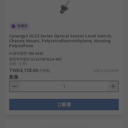
有庫存
Cynergy3 OLS2 Series Optical Sensor Level Switch,
Chassis Mount, Polytetrafluoroethylene, Housing
Polysulfone
RS庫存編號
780-0330
製造零件編號
OLS210D3L24-003
小計（1 件）
TWD4,158.00
(不含稅)
TWD4,158.00/件
數量
新增