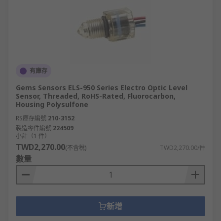
有庫存
Gems Sensors ELS-950 Series Electro Optic Level
Sensor, Threaded, RoHS-Rated, Fluorocarbon,
Housing Polysulfone
RS庫存編號
210-3152
製造零件編號
224509
小計（1 件）
TWD2,270.00
(不含稅)
TWD2,270.00/件
數量
新增