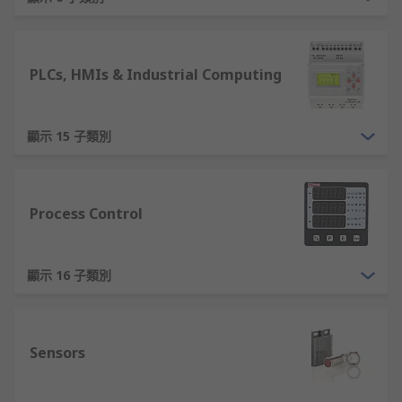
於調節機械設備的運動，屬於自動化生產線和
高精度加工設備的重要組件，是自動化生產線
和高精度加工設備的重要部件，常用於數控機
床、機器人手臂和輸送帶等設備中。
PLCs, HMIs & Industrial Computing
工業機器人
：可執行重複性、危險或需要高精
度的任務，例如裝配、焊接和搬運。適用於汽
顯示 15 子類別
車、電子和製藥行業，提高生產效率並降低操
作風險。
自動化信號設備
：傳遞或顯示狀態信號，例如
Process Control
警報燈、蜂鳴器或啟動/關閉指示燈。在工廠或
倉庫中，自動化信號設備有助於即時識別問題
點並進行快速反應。
顯示 16 子類別
過程控制設備
：監測和控制生產過程中的變
量，如壓力、溫度、流量。它們被廣泛應用於
石油化工、食品加工和水處理等行業，確保生
Sensors
產過程的穩定性和一致性。
電磁閥
：控制液體或氣體的流量，廣泛應用於