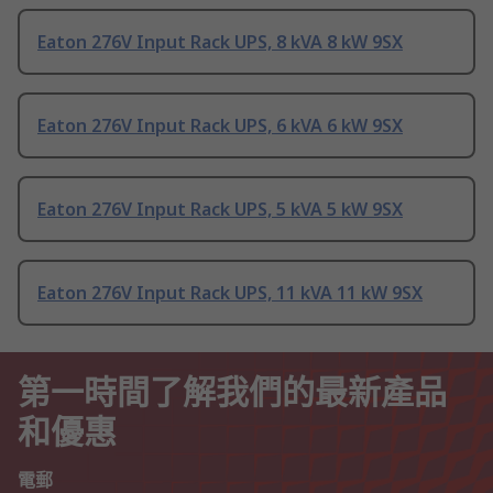
Eaton 276V Input Rack UPS, 8 kVA 8 kW 9SX
Eaton 276V Input Rack UPS, 6 kVA 6 kW 9SX
Eaton 276V Input Rack UPS, 5 kVA 5 kW 9SX
Eaton 276V Input Rack UPS, 11 kVA 11 kW 9SX
第一時間了解我們的最新產品
和優惠
電郵