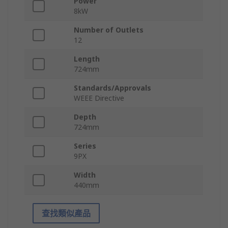
Power
8kW
Number of Outlets
12
Length
724mm
Standards/Approvals
WEEE Directive
Depth
724mm
Series
9PX
Width
440mm
查找類似產品