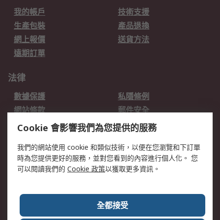
我的帳戶
技術支援
生產包裝
產品退換
網上報價
送貨方法
遠期訂單
法律
數據保護
私隱條例
網站條款
郵件安全
销售条款和条件
Cookie 會影響我們為您提供的服務
我們的網站使用 cookie 和類似技術，以便在您瀏覽和下訂單
關於RS
時為您提供更好的服務，並對您看到的內容進行個人化。 您
RS的歷史
關於RS
可以閱讀我們的
Cookie 政策
以獲取更多資訊。
企業集團
全球辦事處
加入我們
新聞中心
全都接受
銀行帳戶資料
RS銷售條款