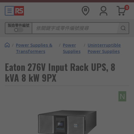
0
製造零件編號
/
Power Supplies &
/
Power
/
Uninterruptible
Transformers
Supplies
Power Supplies
Eaton 276V Input Rack UPS, 8
kVA 8 kW 9PX
N