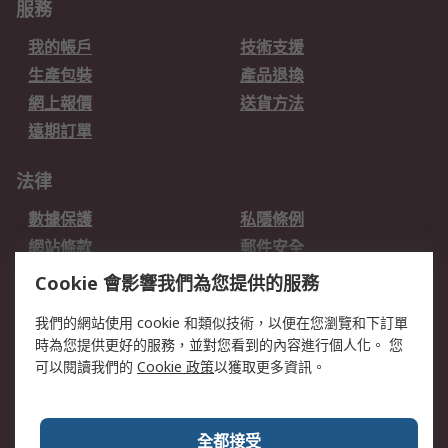
服務
我的帳戶
技術支援
生產包裝
產品退換
網上報價
送貨方法
遠期訂單
法律
數據保護
私隱條例
網站條款
郵件安全
销售条款和条件
Cookie 會影響我們為您提供的服務
關於RS
我們的網站使用 cookie 和類似技術，以便在您瀏覽和下訂單
時為您提供更好的服務，並對您看到的內容進行個人化。 您
RS的歷史
關於RS
可以閱讀我們的
Cookie 政策
以獲取更多資訊。
企業集團
全球辦事處
加入我們
新聞中心
全都接受
銀行帳戶資料
RS銷售條款