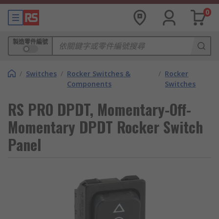
0
製造零件編號
/
Switches
/
Rocker Switches &
/
Rocker
Components
Switches
RS PRO DPDT, Momentary-Off-
Momentary DPDT Rocker Switch
Panel