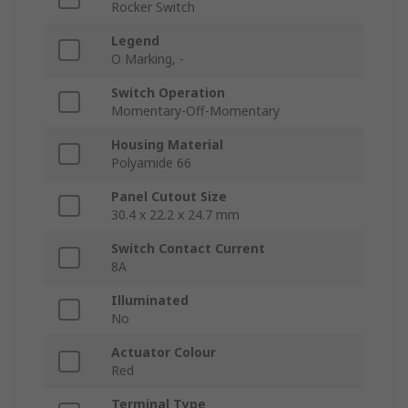
Rocker Switch
Legend
O Marking, -
Switch Operation
Momentary-Off-Momentary
Housing Material
Polyamide 66
Panel Cutout Size
30.4 x 22.2 x 24.7 mm
Switch Contact Current
8A
Illuminated
No
Actuator Colour
Red
Terminal Type