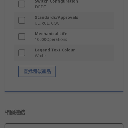
Switch Configuration
DPDT
Standards/Approvals
UL, cUL, CQC
Mechanical Life
10000Operations
Legend Text Colour
White
查找類似產品
相關連結