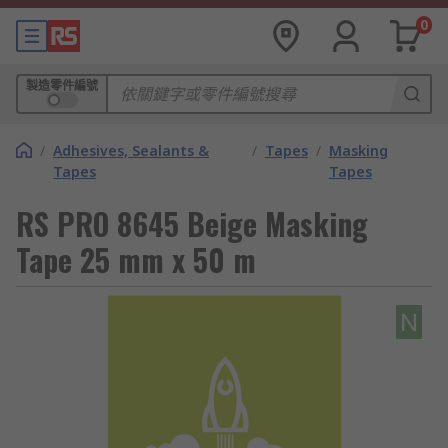
0
製造零件編號
/
Adhesives, Sealants &
/
Tapes
/
Masking
Tapes
Tapes
RS PRO 8645 Beige Masking
Tape 25 mm x 50 m
N