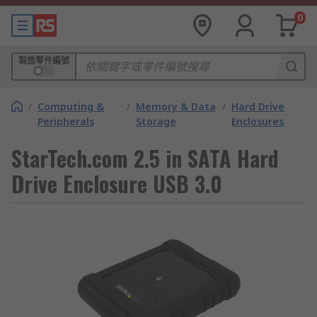
0
製造零件編號
/
Computing &
/
Memory & Data
/
Hard Drive
Peripherals
Storage
Enclosures
StarTech.com 2.5 in SATA Hard
Drive Enclosure USB 3.0