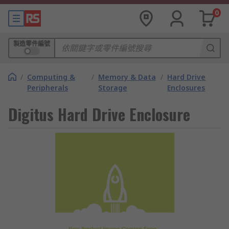
0
製造零件編號
/
Computing &
/
Memory & Data
/
Hard Drive
Peripherals
Storage
Enclosures
Digitus Hard Drive Enclosure