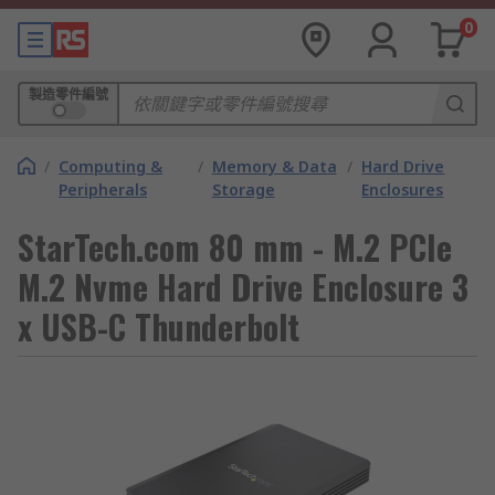
0
製造零件編號
/
Computing &
/
Memory & Data
/
Hard Drive
Peripherals
Storage
Enclosures
StarTech.com 80 mm - M.2 PCIe
M.2 Nvme Hard Drive Enclosure 3
x USB-C Thunderbolt