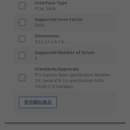
Interface Type
PCIe, SATA
Supported Form Factor
SATA
Dimensions
3.2 x 2.1 x 0.7 in
Supported Number of Drives
6
Standards/Approvals
PCI Express Base Specification Revision
3.0, Serial ATA 3.0 specification-SATA
I/II/III (1.5/3/6Gbps)
查找類似產品