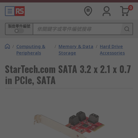
0
製造零件編號
/
Computing &
/
Memory & Data
/
Hard Drive
Peripherals
Storage
Accessories
StarTech.com SATA 3.2 x 2.1 x 0.7
in PCIe, SATA