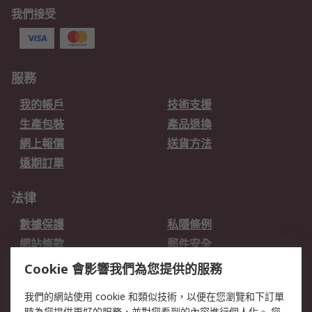
我們接受
服務
我的帳戶
技術支援
生產包裝
產品退換
網上報價
送貨方法
遠期訂單
法律
數據保護
私隱條例
網站條款
郵件安全
销售条款和条件
Cookie 會影響我們為您提供的服務
關於RS
我們的網站使用 cookie 和類似技術，以便在您瀏覽和下訂單
時為您提供更好的服務，並對您看到的內容進行個人化。 您