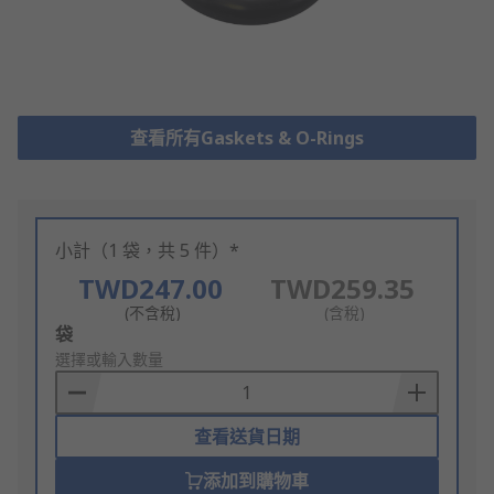
查看所有Gaskets & O-Rings
小計（1 袋，共 5 件）*
TWD247.00
TWD259.35
(不含稅)
(含稅)
Add
袋
to
選擇或輸入數量
Basket
查看送貨日期
添加到購物車