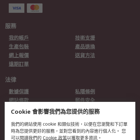
服務
我的帳戶
技術支援
生產包裝
產品退換
網上報價
送貨方法
遠期訂單
法律
數據保護
私隱條例
網站條款
郵件安全
销售条款和条件
Cookie 會影響我們為您提供的服務
關於RS
我們的網站使用 cookie 和類似技術，以便在您瀏覽和下訂單
時為您提供更好的服務，並對您看到的內容進行個人化。 您
RS的歷史
關於RS
可以閱讀我們的
Cookie 政策
以獲取更多資訊。