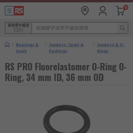
0
製造零件編號
/
Bearings &
/
Gaskets, Seals &
/
Gaskets & O-
Seals
Packings
Rings
RS PRO Fluorelastomer O-Ring O-
Ring, 34 mm ID, 36 mm OD