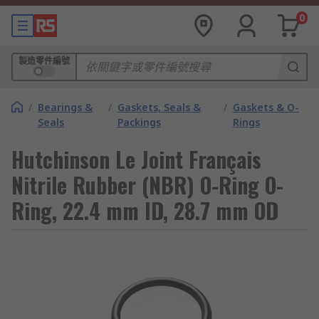
0
製造零件編號
/
Bearings &
/
Gaskets, Seals &
/
Gaskets & O-
Seals
Packings
Rings
Hutchinson Le Joint Français
Nitrile Rubber (NBR) O-Ring O-
Ring, 22.4 mm ID, 28.7 mm OD