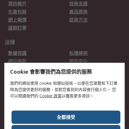
我的帳戶
技術支援
生產包裝
產品退換
網上報價
送貨方法
遠期訂單
法律
數據保護
私隱條例
網站條款
郵件安全
销售条款和条件
Cookie 會影響我們為您提供的服務
我們的網站使用 cookie 和類似技術，以便在您瀏覽和下訂單
關於RS
時為您提供更好的服務，並對您看到的內容進行個人化。 您
RS的歷史
關於RS
可以閱讀我們的
Cookie 政策
以獲取更多資訊。
企業集團
全球辦事處
加入我們
新聞中心
全都接受
銀行帳戶資料
RS銷售條款