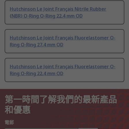
Hutchinson Le Joint Français Nitrile Rubber
(NBR) O-Ring O-Ring 22.4 mm OD
Hutchinson Le Joint Français Fluorelastomer O-
Ring O-Ring 27.4 mm OD
Hutchinson Le Joint Français Fluorelastomer O-
Ring O-Ring 22.4 mm OD
第一時間了解我們的最新產品
和優惠
電郵