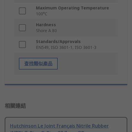
Maximum Operating Temperature
100°C
Hardness
Shore A 80
Standards/Approvals
EN549, ISO 3601-1, ISO 3601-3
查找類似產品
相關連結
Hutchinson Le Joint Français Nitrile Rubber