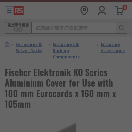
0
製造零件編號
/
Enclosures &
/
Enclosures &
/
Enclosure
Server Racks
Racking
Accessories
Components
Fischer Elektronik KO Series
Aluminium Cover for Use with
100 mm Eurocards x 160 mm x
105mm