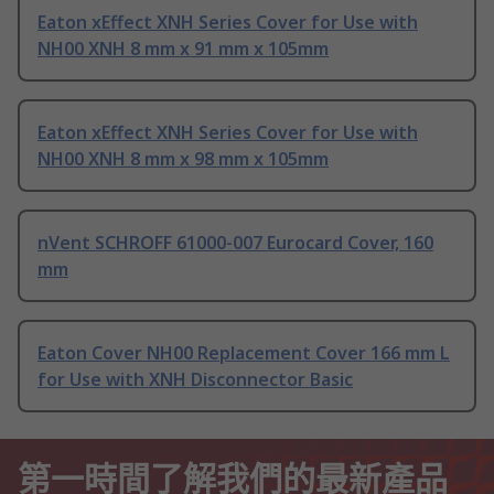
Eaton xEffect XNH Series Cover for Use with
NH00 XNH 8 mm x 91 mm x 105mm
Eaton xEffect XNH Series Cover for Use with
NH00 XNH 8 mm x 98 mm x 105mm
nVent SCHROFF 61000-007 Eurocard Cover, 160
mm
Eaton Cover NH00 Replacement Cover 166 mm L
for Use with XNH Disconnector Basic
第一時間了解我們的最新產品