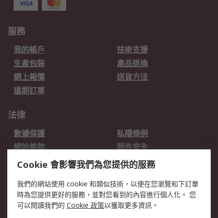
服務
我的帳戶
技術支援
生產包裝
產品退換
網上報價
送貨方法
遠期訂單
法律
數據保護
私隱條例
網站條款
郵件安全
销售条款和条件
Cookie 會影響我們為您提供的服務
我們的網站使用 cookie 和類似技術，以便在您瀏覽和下訂單
關於RS
時為您提供更好的服務，並對您看到的內容進行個人化。 您
RS的歷史
關於RS
可以閱讀我們的
Cookie 政策
以獲取更多資訊。
企業集團
全球辦事處