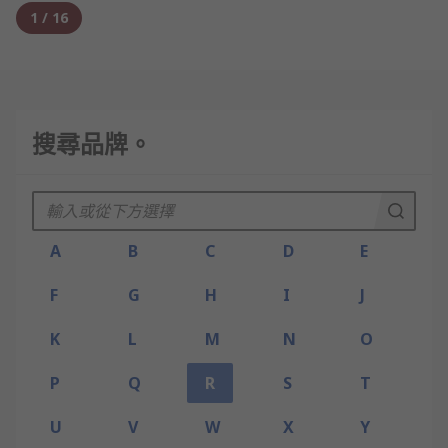
1
/
16
搜尋品牌。
A
B
C
D
E
F
G
H
I
J
K
L
M
N
O
P
Q
R
S
T
U
V
W
X
Y