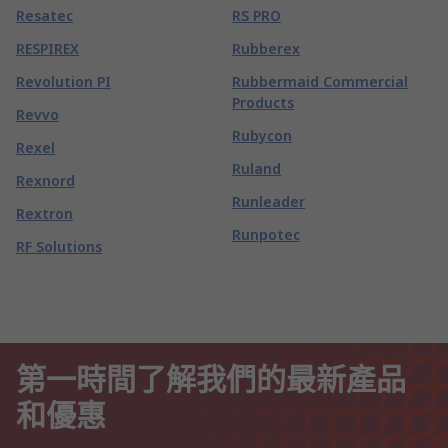
Resatec
RS PRO
RESPIREX
Rubberex
Revolution PI
Rubbermaid Commercial
Products
Revvo
Rubycon
Rexel
Ruland
Rexnord
Runleader
Rextron
Runpotec
RF Solutions
第一時間了解我們的最新產品
和優惠