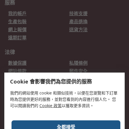
服務
我的帳戶
技術支援
生產包裝
產品退換
網上報價
送貨方法
遠期訂單
法律
數據保護
私隱條例
網站條款
郵件安全
销售条款和条件
Cookie 會影響我們為您提供的服務
關於RS
我們的網站使用 cookie 和類似技術，以便在您瀏覽和下訂單
時為您提供更好的服務，並對您看到的內容進行個人化。 您
RS的歷史
關於RS
可以閱讀我們的
Cookie 政策
以獲取更多資訊。
企業集團
全球辦事處
加入我們
新聞中心
全都接受
銀行帳戶資料
RS銷售條款