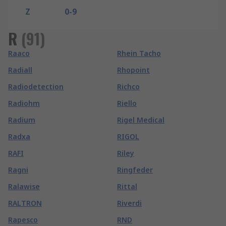
Z
0-9
R
(
91
)
Raaco
Rhein Tacho
Radiall
Rhopoint
Radiodetection
Richco
Radiohm
Riello
Radium
Rigel Medical
Radxa
RIGOL
RAFI
Riley
Ragni
Ringfeder
Ralawise
Rittal
RALTRON
Riverdi
Rapesco
RND