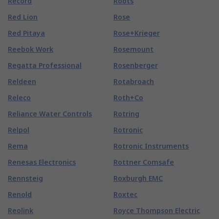
Record
Roots
Red Lion
Rose
Red Pitaya
Rose+Krieger
Reebok Work
Rosemount
Regatta Professional
Rosenberger
Reldeen
Rotabroach
Releco
Roth+Co
Reliance Water Controls
Rotring
Relpol
Rotronic
Rema
Rotronic Instruments
Renesas Electronics
Rottner Comsafe
Rennsteig
Roxburgh EMC
Renold
Roxtec
Reolink
Royce Thompson Electric