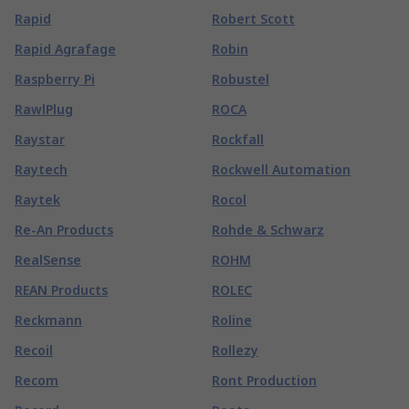
Rapid
Robert Scott
Rapid Agrafage
Robin
Raspberry Pi
Robustel
RawlPlug
ROCA
Raystar
Rockfall
Raytech
Rockwell Automation
Raytek
Rocol
Re-An Products
Rohde & Schwarz
RealSense
ROHM
REAN Products
ROLEC
Reckmann
Roline
Recoil
Rollezy
Recom
Ront Production