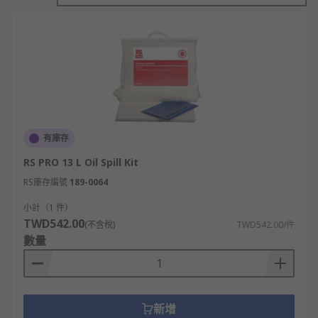
kits come supplied with essential protection
equipment for spillage control allowing the user
to clear up fluid spills of all types and of different
sizes. Covering small spills from 0.3 Litres up to
900 Litres absorbent capacity.We also sell some
maintenance spill kits that you may want to look
at as an alternative to a spill kit station.
有庫存
RS PRO 13 L Oil Spill Kit
RS庫存編號
189-0064
小計（1 件）
TWD542.00
(不含稅)
TWD542.00/件
數量
新增