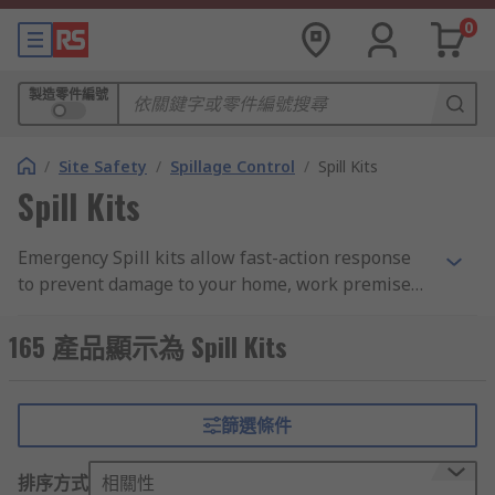
0
製造零件編號
/
Site Safety
/
Spillage Control
/
Spill Kits
Spill Kits
Emergency Spill kits allow fast-action response
to prevent damage to your home, work premises
and the environment. The spillage kits consist of
a range of absorbent products such as spill pads,
165 產品顯示為 Spill Kits
pillows, socks, booms as well as waste bags and
floor signs.The spill kit contents cover many
application types, from simple spills to more
篩選條件
problematic leaks that may require the chemical
spill kit or even the oil spill kit. The portable spill
排序方式
相關性