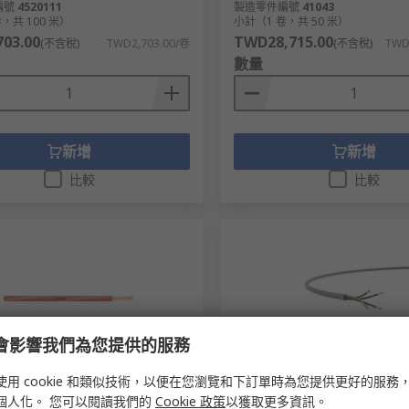
編號
4520111
製造零件編號
41043
，共 100 米）
小計（1 卷，共 50 米）
03.00
TWD28,715.00
(不含稅)
TWD2,703.00/卷
(不含稅)
TWD
數量
新增
新增
比較
比較
e 會影響我們為您提供的服務
商存貨
有庫存
使用 cookie 和類似技術，以便在您瀏覽和下訂單時為您提供更好的服務
個人化。 您可以閱讀我們的
Cookie 政策
以獲取更多資訊。
7V-K Hook Up Wire, 1 Cores,
Lapp OLFLEX CLASSIC 110 Y