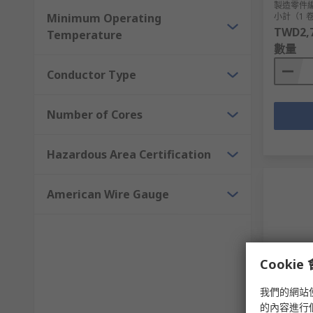
製造零件
Minimum Operating
小計（1 卷
TWD2,7
Temperature
數量
Conductor Type
Number of Cores
Hazardous Area Certification
American Wire Gauge
Cooki
製造
我們的網站
的內容進行
Lapp X0