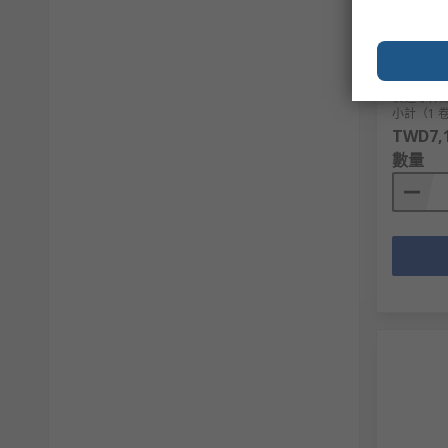
1.5 mm²
150 m, B
Sheath
RS庫存編
製造零件
小計（1 卷
TWD7,1
數量