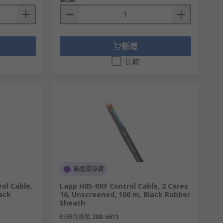
新增
比較
製造商存貨
ol Cable,
Lapp H05-RRF Control Cable, 2 Cores
ack
16, Unscreened, 100 m, Black Rubber
Sheath
RS庫存編號
288-6611