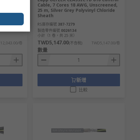
 AWG,
Cable, 7 Cores 18 AWG, Unscreened,
rey
25 m, Silver Grey Polyvinyl Chloride
Sheath
RS庫存編號
387-7279
製造零件編號
0026134
小計（1 卷，共 25 米）
TWD5,147.00
12,043.00/卷
(不含稅)
TWD5,147.00/卷
數量
新增
比較