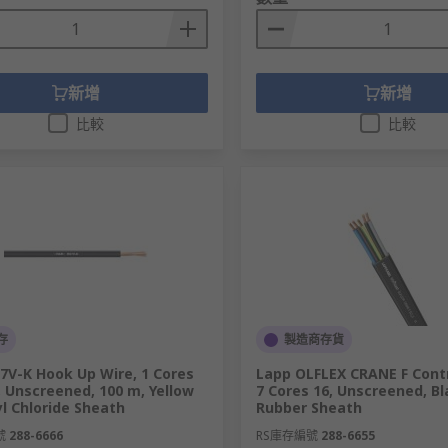
新增
新增
比較
比較
存
製造商存貨
7V-K Hook Up Wire, 1 Cores
Lapp OLFLEX CRANE F Contr
 Unscreened, 100 m, Yellow
7 Cores 16, Unscreened, Bl
yl Chloride Sheath
Rubber Sheath
號
288-6666
RS庫存編號
288-6655