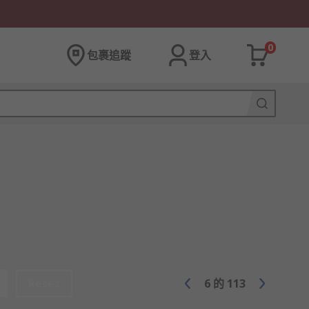
0
包裹追蹤
登入
Reset
6
的
113