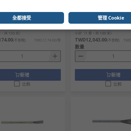
 CSA 16 AWG, Unscreened,
Cable, 7 Cores 0.75mm² 20
lue, Black Polyvinyl Chloride
Unscreened, 50 m, Silver G
Polyvinyl Chloride
全都接受
管理 Cookie
號
276-1089
RS庫存編號
787-4097
編號
4522231S
製造零件編號
1119107
，共 150 米）
小計（1 卷，共 100 米）
74.00
TWD12,043.00
(不含稅)
TWD7,174.00/卷
(不含稅)
TWD
數量
新增
新增
比較
比較